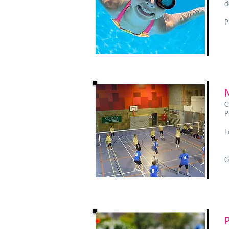
d
P
C
P
L
C