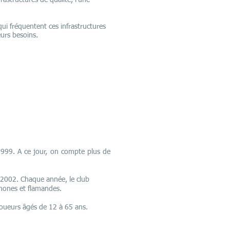
rastructures de qualité, l’une
qui fréquentent ces infrastructures
eurs besoins.
 1999. A ce jour, on compte plus de
en 2002. Chaque année, le club
phones et flamandes.
oueurs âgés de 12 à 65 ans.