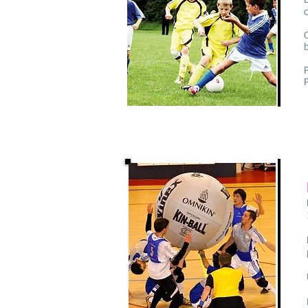
E
O
b