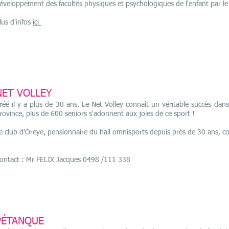
éveloppement des facultés physiques et psychologiques de l'enfant par 
lus d'infos
ici
NET VOLLEY
réé il y a plus de 30 ans, Le Net Volley connaît un véritable succès dans
rovince, plus de 600 seniors s'adonnent aux joies de ce sport !
e club d'Oreye, pensionnaire du hall omnisports depuis près de 30 ans,
ontact : Mr FELIX Jacques 0498 /111 338
PÉTANQUE