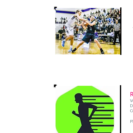
V
D
C
P