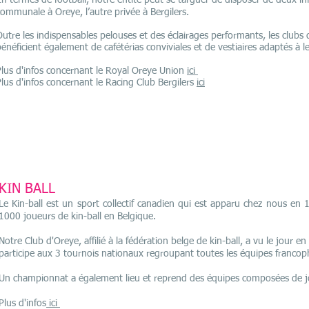
n termes de football, notre entité peut se targuer de disposer de deux inf
communale à Oreye, l’autre privée à Bergilers.
utre les indispensables pelouses et des éclairages performants, les clubs 
énéficient également de cafétérias conviviales et de vestiaires adaptés à l
Plus d'infos concernant le Royal Oreye Union
ici
Plus d'infos concernant le Racing Club Bergilers
ici
KIN BALL
Le Kin-ball est un sport collectif canadien qui est apparu chez nous en
1000 joueurs de kin-ball en Belgique.
Notre Club d'Oreye, affilié à la fédération belge de kin-ball, a vu le jour 
participe aux 3 tournois nationaux regroupant toutes les équipes franco
Un championnat a également lieu et reprend des équipes composées de j
Plus d'infos
ici