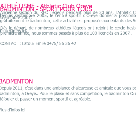
ATHLÉTISME - Athletic Club Oreye
BADMINTON - SPORT POUR TOUS
Ancienne section du RFC Liégeois pendant plus de 30 ans, l'Athlétic 
Depuis septembre 2005, le centre sportif d'Oreye donne la possibilit
septembre 2001.
gratuitement le badminton; cette activité est proposée aux enfants des 
Dès le départ, de nombreux athlètes liégeois ont rejoint le cercle hesb
Plus d'infos
ici
première année, nous sommes passés à plus de 100 licenciés en 2007..
CONTACT : Latour Emile 0475/ 56 36 42
BADMINTON
Depuis 2011, c’est dans une ambiance chaleureuse et amicale que vous p
badminton, à Oreye.. Pour le plaisir et sans compétition, le badminton Orey
défouler et passer un moment sportif et agréable.
Plus d'infos
ici