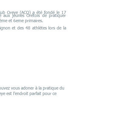
Club Oreye (ACO) a été fondé le 17
é aux jeunes Orétois de pratiquer
5ème et 6eme primaires.
ignon et des 48 athlètes lors de la
ouvez vous adoner à la pratique du
e est l’endroit parfait pour ce